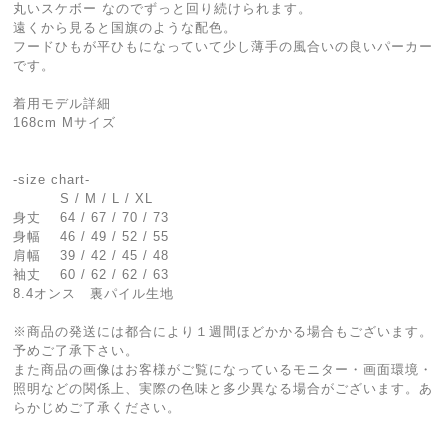
丸いスケボー なのでずっと回り続けられます。
遠くから見ると国旗のような配色。
フードひもが平ひもになっていて少し薄手の風合いの良いパーカー
です。
着用モデル詳細
168cm Mサイズ
-size chart-
S / M / L / XL
身丈 64 / 67 / 70 / 73
身幅 46 / 49 / 52 / 55
肩幅 39 / 42 / 45 / 48
袖丈 60 / 62 / 62 / 63
8.4オンス 裏パイル生地
※商品の発送には都合により１週間ほどかかる場合もございます。
予めご了承下さい。
また商品の画像はお客様がご覧になっているモニター・画面環境・
照明などの関係上、実際の色味と多少異なる場合がございます。あ
らかじめご了承ください。