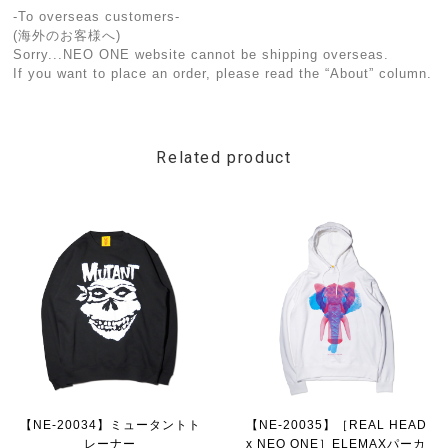
-To overseas customers-
(海外のお客様へ)
Sorry...NEO ONE website cannot be shipping overseas.
If you want to place an order, please read the “About” column.
Related product
【NE-20034】ミュータントト
【NE-20035】［REAL HEAD
レーナー
x NEO ONE］ELEMAXパーカ